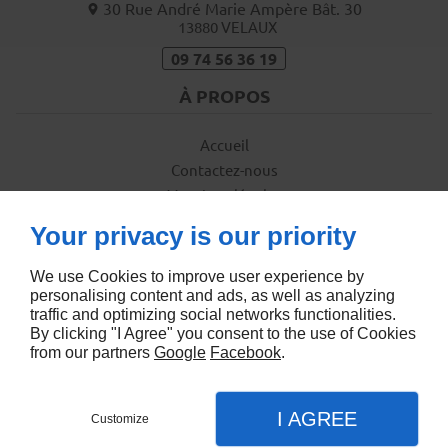
30 Rue André Marie Ampère Bât. 30
13880
VELAUX
09 74 56 36 19
À PROPOS
Accueil
Contactez-nous
Mentions légales
Plan du site
Your privacy is our priority
SUIVEZ-NOUS
We use Cookies to improve user experience by
personalising content and ads, as well as analyzing
traffic and optimizing social networks functionalities.
By clicking "I Agree" you consent to the use of Cookies
from our partners
Google
Facebook
.
Agence de référencement naturel Aix
I AGREE
Customize